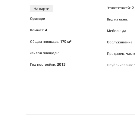
Этаж/этажей:
2
На карте
Оризаре
Вид из окна:
Комнат:
4
Мебель:
да
Общая площадь:
170 м²
Обслуживание:
Жилая площадь:
Продавец:
част
Год постройки:
2013
Опубликовано: