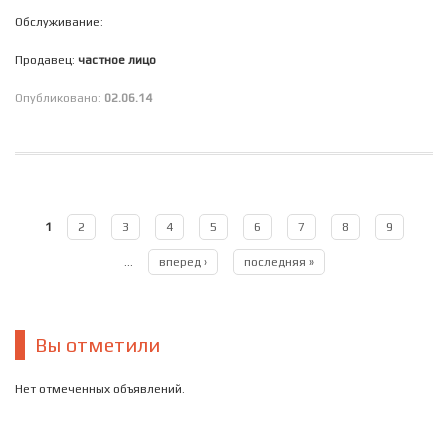
Обслуживание:
Продавец:
частное лицо
Опубликовано:
02.06.14
Страницы
1
2
3
4
5
6
7
8
9
…
вперед ›
последняя »
Вы отметили
Нет отмеченных объявлений.