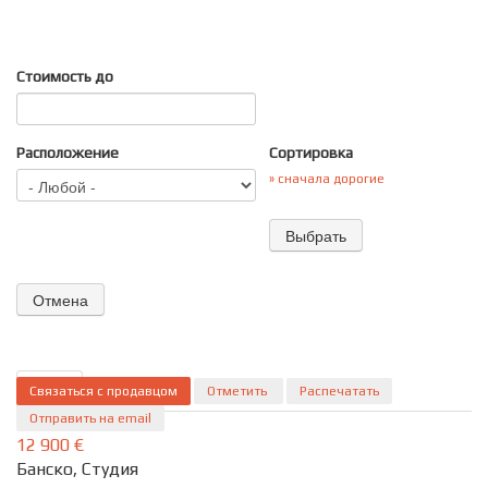
Вопрос
*
Стоимость до
I'm a spammer
Я не рoбот!
Расположение
Сортировка
» сначала дорогие
Связаться с продавцом
ID 217
Подробно
Отметить
Распечатать
Отправить на email
12 900 €
Банско, Студия