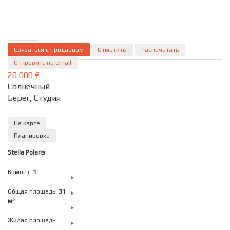
Связаться с продавцом
ID 192
Подробно
Отметить
Распечатать
Отправить на email
20 000 €
Солнечный
Берег, Студия
На карте
Планировка
Stella Polaris
Комнат:
1
Общая площадь:
31
м²
Жилая площадь: