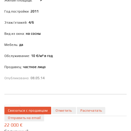
Жилая площадь:
Год постройки:
2011
Этаж/этажей:
4/6
Вид из окна:
на сосны
Мебель:
да
Обслуживание:
10 €/м² в год
Продавец:
частное лицо
Опубликовано:
08.05.14
Связаться с продавцом
ID 12
Подробно
Отметить
Распечатать
Отправить на email
22 000 €