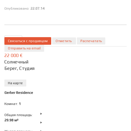
Опубликовано:
22.07.14
Связаться с продавцом
ID 160
Подробно
Отметить
Распечатать
Отправить на email
22 000 €
Солнечный
Берег, Студия
На карте
Gerber Residence
Комнат:
1
Общая площадь:
29.98 м²