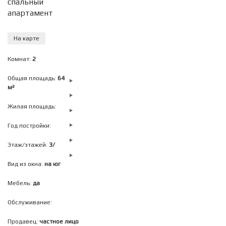
спальный
апартамент
На карте
Комнат:
2
Общая площадь:
64
м²
Жилая площадь:
Год постройки:
Этаж/этажей:
3/
Вид из окна:
на юг
Мебель:
да
Обслуживание:
Продавец:
частное лицо