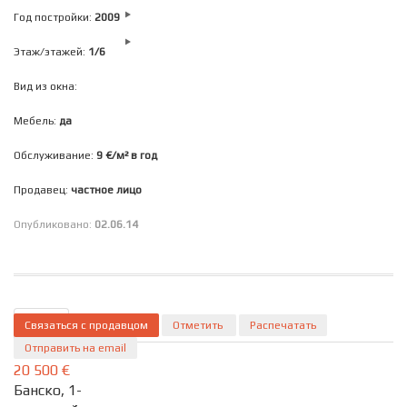
Год постройки:
2009
Этаж/этажей:
1/6
Вид из окна:
Мебель:
да
Обслуживание:
9 €/м² в год
Продавец:
частное лицо
Опубликовано:
02.06.14
Связаться с продавцом
ID 218
Подробно
Отметить
Распечатать
Отправить на email
20 500 €
Банско, 1-